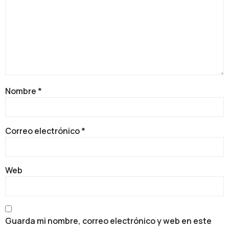
Nombre
*
Correo electrónico
*
Web
Guarda mi nombre, correo electrónico y web en este