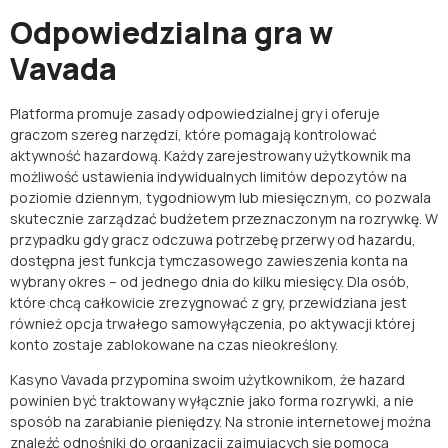
Odpowiedzialna gra w
Vavada
Platforma promuje zasady odpowiedzialnej gry i oferuje
graczom szereg narzędzi, które pomagają kontrolować
aktywność hazardową. Każdy zarejestrowany użytkownik ma
możliwość ustawienia indywidualnych limitów depozytów na
poziomie dziennym, tygodniowym lub miesięcznym, co pozwala
skutecznie zarządzać budżetem przeznaczonym na rozrywkę. W
przypadku gdy gracz odczuwa potrzebę przerwy od hazardu,
dostępna jest funkcja tymczasowego zawieszenia konta na
wybrany okres – od jednego dnia do kilku miesięcy. Dla osób,
które chcą całkowicie zrezygnować z gry, przewidziana jest
również opcja trwałego samowyłączenia, po aktywacji której
konto zostaje zablokowane na czas nieokreślony.
Kasyno Vavada przypomina swoim użytkownikom, że hazard
powinien być traktowany wyłącznie jako forma rozrywki, a nie
sposób na zarabianie pieniędzy. Na stronie internetowej można
znaleźć odnośniki do organizacji zajmujących się pomocą