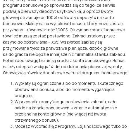
programu bonusowego sprowadza się do tego, że serwis
podwaja pierwszy depozyt użytkownika, a oprócz kwoty
głównej otrzymuje on 100% od kwoty depozytu na konto
bonusowe. Maksymalna wysokość bonusu, który może zostać
przyznany – równowartość 1000$. Otrzymane środki bonusowe
również muszą zostać postawione. Zakład ustalony przez
kasyno do obstawiania – Х35. Wszystkie zakłady są
przyjmowane tylko za prawdziwe pieniądze, dopóki główne
saldo gracza nie będzie mniejsze niż minimalna stawka zakładu.
Potem pod uwagę brane są środki z konta bonusowego. Bonus
należy odegrać w ciągu 14 dni od dokonania pierwszej wpłaty.
Obowiązują również dodatkowe warunki programu bonusowego
Wypłaty są ograniczone albo do momentu skutecznego
obstawienia bonusu, albo do momentu wygaśnięcia
programu.
W przypadku pomyślnego postawienia zakładu, całe
saldo na koncie bonusowym zostanie automatycznie
przelane na konto główne (nie więcej niż kwota
otrzymanego bonusu).
Możesz wycofać się z Programu Lojalnościowego tylko do