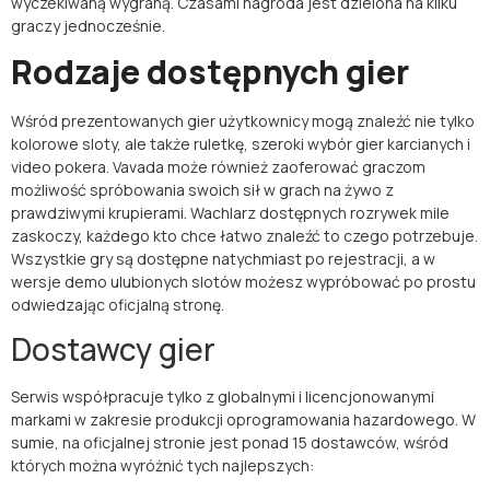
wyczekiwaną wygraną. Czasami nagroda jest dzielona na kilku
graczy jednocześnie.
Rodzaje dostępnych gier
Wśród prezentowanych gier użytkownicy mogą znaleźć nie tylko
kolorowe sloty, ale także ruletkę, szeroki wybór gier karcianych i
video pokera. Vavada może również zaoferować graczom
możliwość spróbowania swoich sił w grach na żywo z
prawdziwymi krupierami. Wachlarz dostępnych rozrywek mile
zaskoczy, każdego kto chce łatwo znaleźć to czego potrzebuje.
Wszystkie gry są dostępne natychmiast po rejestracji, a w
wersje demo ulubionych slotów możesz wypróbować po prostu
odwiedzając oficjalną stronę.
Dostawcy gier
Serwis współpracuje tylko z globalnymi i licencjonowanymi
markami w zakresie produkcji oprogramowania hazardowego. W
sumie, na oficjalnej stronie jest ponad 15 dostawców, wśród
których można wyróżnić tych najlepszych: