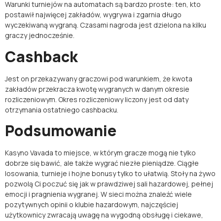
Warunki turniejów na automatach są bardzo proste: ten, kto
postawił najwięcej zakładów, wygrywa i zgarnia długo
wyczekiwaną wygraną. Czasami nagroda jest dzielona na kilku
graczy jednocześnie.
Cashback
Jest on przekazywany graczowi pod warunkiem, że kwota
zakładów przekracza kwotę wygranych w danym okresie
rozliczeniowym. Okres rozliczeniowy liczony jest od daty
otrzymania ostatniego cashbacku.
Podsumowanie
Kasyno Vavada to miejsce, w którym gracze mogą nie tylko
dobrze się bawić, ale także wygrać niezłe pieniądze. Ciągłe
losowania, turnieje i hojne bonusy tylko to ułatwią. Stoły na żywo
pozwolą Ci poczuć się jak w prawdziwej sali hazardowej, pełnej
emocji i pragnienia wygranej. W sieci można znaleźć wiele
pozytywnych opinii o klubie hazardowym, najczęściej
użytkownicy zwracają uwagę na wygodną obsługę i ciekawe,