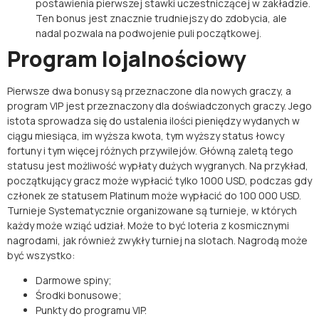
postawienia pierwszej stawki uczestniczącej w zakładzie.
Ten bonus jest znacznie trudniejszy do zdobycia, ale
nadal pozwala na podwojenie puli początkowej.
Program lojalnościowy
Pierwsze dwa bonusy są przeznaczone dla nowych graczy, a
program VIP jest przeznaczony dla doświadczonych graczy. Jego
istota sprowadza się do ustalenia ilości pieniędzy wydanych w
ciągu miesiąca, im wyższa kwota, tym wyższy status łowcy
fortuny i tym więcej różnych przywilejów. Główną zaletą tego
statusu jest możliwość wypłaty dużych wygranych. Na przykład,
początkujący gracz może wypłacić tylko 1000 USD, podczas gdy
członek ze statusem Platinum może wypłacić do 100 000 USD.
Turnieje Systematycznie organizowane są turnieje, w których
każdy może wziąć udział. Może to być loteria z kosmicznymi
nagrodami, jak również zwykły turniej na slotach. Nagrodą może
być wszystko:
Darmowe spiny;
Środki bonusowe;
Punkty do programu VIP.