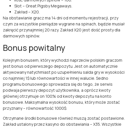
Slot – Great Pigsby Megaways.
Zakład – Х20.
Na obstawianie gracz ma 14 dni od momentu rejestracji, przy
czym za wszystkie pieniądze wygrane na spinach, będzie musiał
zakręcić przynajmniej 20 razy. Zakład X20 jest dość prosty dla
darmowych spinów.
Bonus powitalny
Kolejnym bonusem, który wychodzi naprzeciw polskim graczom
jest bonus od pierwszego depozytu. Jest on automatycznie
aktywowany natychmiast po uzupełnieniu salda gry w wysokości
co najmniej 1$ lub równowartości w innej walucie. Sedno
programu bonusowego sprowadza się do tego, że serwis
podwaja pierwszy depozyt użytkownika, a oprócz kwoty
głównej otrzymuje on 100% od kwoty depozytu na konto
bonusowe. Maksymalna wysokość bonusu, który może zostać
przyznany – równowartość 1000$.
Otrzymane środki bonusowe również muszą zostać postawione.
Zakład ustalony przez kasyno do obstawiania – Х35. Wszystkie