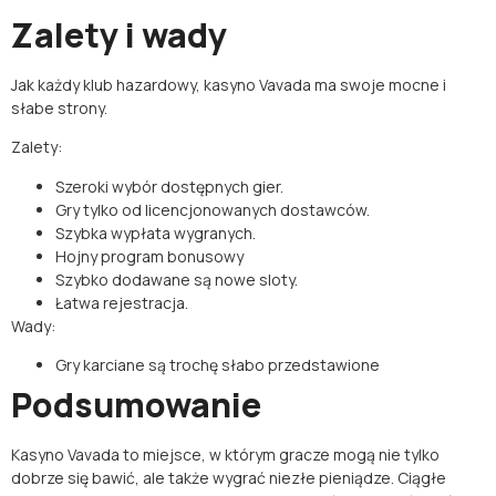
Zalety i wady
Jak każdy klub hazardowy, kasyno Vavada ma swoje mocne i
słabe strony.
Zalety:
Szeroki wybór dostępnych gier.
Gry tylko od licencjonowanych dostawców.
Szybka wypłata wygranych.
Hojny program bonusowy
Szybko dodawane są nowe sloty.
Łatwa rejestracja.
Wady:
Gry karciane są trochę słabo przedstawione
Podsumowanie
Kasyno Vavada to miejsce, w którym gracze mogą nie tylko
dobrze się bawić, ale także wygrać niezłe pieniądze. Ciągłe