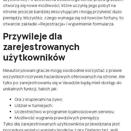
otworzą się nowe możliwości, które uczynią jego pobyt na
stronie jeszcze bardziej ekscytującym i mogą przynieść dużo
pieniędzy. Wszystko, czego wymaga się od łowców fortuny, to
otwarcie zakładki «Rejestracja» i wypełnienie formularza.
Przywileje dla
zarejestrowanych
użytkowników
Nieautoryzowani gracze mogą swobodnie korzystać z prawie
wszystkich rozrywek hazardowych oferowanych na stronie. Ale
tylko po zarejestrowaniu się w Vavadzie będą mieli dostęp do
unikalnych funkcji, takich jak:
Gra z krupierami na żywo;
Udział w turniejach;
Uczestnictwo w programie lojalnościowym serwisu;
Możliwość wygrania prawdziwych pieniędzy.
Tylko dla zarejestrowanych użytkowników przewidziana jest
procedura wpłaty i wypłaty środków z gry. Dlatego też, jeśli