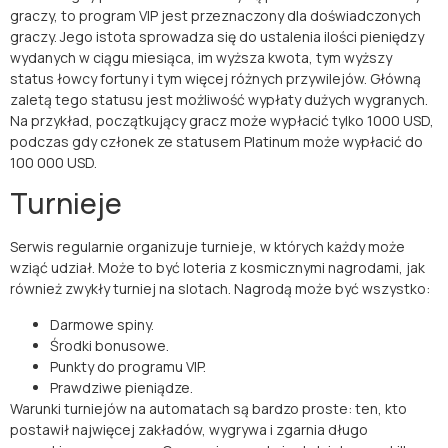
graczy, to program VIP jest przeznaczony dla doświadczonych
graczy. Jego istota sprowadza się do ustalenia ilości pieniędzy
wydanych w ciągu miesiąca, im wyższa kwota, tym wyższy
status łowcy fortuny i tym więcej różnych przywilejów. Główną
zaletą tego statusu jest możliwość wypłaty dużych wygranych.
Na przykład, początkujący gracz może wypłacić tylko 1000 USD,
podczas gdy członek ze statusem Platinum może wypłacić do
100 000 USD.
Turnieje
Serwis regularnie organizuje turnieje, w których każdy może
wziąć udział. Może to być loteria z kosmicznymi nagrodami, jak
również zwykły turniej na slotach. Nagrodą może być wszystko:
Darmowe spiny.
Środki bonusowe.
Punkty do programu VIP.
Prawdziwe pieniądze.
Warunki turniejów na automatach są bardzo proste: ten, kto
postawił najwięcej zakładów, wygrywa i zgarnia długo